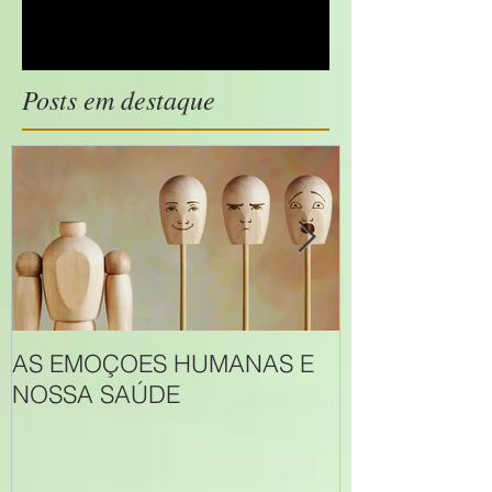
Posts em destaque
AS EMOÇOES HUMANAS E
JUST ONE D
NOSSA SAÚDE
documentário
HOMEOPATI