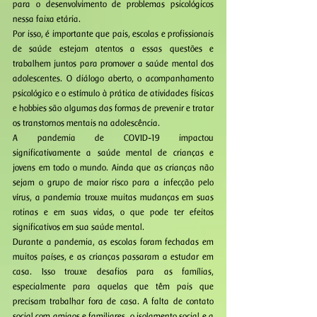
para o desenvolvimento de problemas psicológicos 
nessa faixa etária.
Por isso, é importante que pais, escolas e profissionais 
de saúde estejam atentos a essas questões e 
trabalhem juntos para promover a saúde mental dos 
adolescentes. O diálogo aberto, o acompanhamento 
psicológico e o estímulo à prática de atividades físicas 
e hobbies são algumas das formas de prevenir e tratar 
os transtornos mentais na adolescência.
A pandemia de COVID-19 impactou 
significativamente a saúde mental de crianças e 
jovens em todo o mundo. Ainda que as crianças não 
sejam o grupo de maior risco para a infecção pelo 
vírus, a pandemia trouxe muitas mudanças em suas 
rotinas e em suas vidas, o que pode ter efeitos 
significativos em sua saúde mental.
Durante a pandemia, as escolas foram fechadas em 
muitos países, e as crianças passaram a estudar em 
casa. Isso trouxe desafios para as famílias, 
especialmente para aquelas que têm pais que 
precisam trabalhar fora de casa. A falta de contato 
social com amigos e familiares, o isolamento social e a 