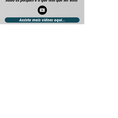
Saiba os porques e o que tem que ser visto
Assista mais videos aqui...
Mapa do site
Início
Consultas
Palestras
Sobre Nós
Portfólio
Contato
Endereço
AV. Cel Marcos Konder 1207 sl. 69