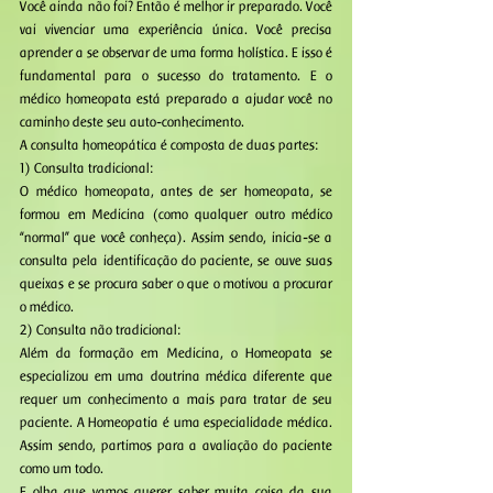
Você ainda não foi? Então é melhor ir preparado. Você 
vai vivenciar uma experiência única. Você precisa 
aprender a se observar de uma forma holística. E isso é 
fundamental para o sucesso do tratamento. E o 
médico homeopata está preparado a ajudar você no 
caminho deste seu auto-conhecimento. 
A consulta homeopática é composta de duas partes: 
1) Consulta tradicional: 
O médico homeopata, antes de ser homeopata, se 
formou em Medicina (como qualquer outro médico 
“normal” que você conheça). Assim sendo, inicia-se a 
consulta pela identificação do paciente, se ouve suas 
queixas e se procura saber o que o motivou a procurar 
o médico. 
2) Consulta não tradicional: 
Além da formação em Medicina, o Homeopata se 
especializou em uma doutrina médica diferente que 
requer um conhecimento a mais para tratar de seu 
paciente. A Homeopatia é uma especialidade médica. 
Assim sendo, partimos para a avaliação do paciente 
como um todo. 
E olha que vamos querer saber muita coisa da sua 