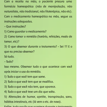
Com a receita na mão, o paciente procura uma 
farmácia homeopática (não de manipulação, não 
naturalista, não tradicional, não fitoterápica, não etc). 
Com o medicamento homeopático na mão, segue as 
instruções adequadas. 
- Que instruções? 
1) Como guardar o medicamento? 
2) Como tomar o remédio (horário, refeições, modo de 
tomar, etc)? 
3) O que observar durante o tratamento? - Sei !!! E o 
que eu preciso observar? 
Só tudo. 
- Tudo? 
Isso mesmo. Observar tudo o que acontece com você 
após iniciar o uso do remédio. 
1) Tudo o que você tem que some. 
2) Tudo o que você tem que se modifica. 
3) Tudo o que você não tem, que aparece. 
4) Tudo o que você teve um dia que volta. 
5) Alterações de humor, apetite, transpiração, sono, 
hábitos intestinais, etc (lá vem o etc. de novo). 
Enfim, tudo aquilo que acontece durante o tratamento 