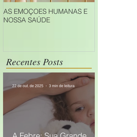
AS EMOÇOES HUMANAS E
JUST ONE D
NOSSA SAÚDE
documentário
HOMEOPATI
Recentes Posts
22 de out. de 2025
3 min de leitura
A Febre: Sua Grande