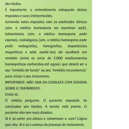
são dadas. 
É importante: o entendimento adequado destas 
respostas e suas interpretações. 
Juntando estas respostas com as avaliações clínicas 
(sim, o médico homeopata vai examinar você), 
laboratoriais (sim, o médico homeopata pede 
exames), radiológicas (sim, o médico homeopata pode 
pedir radiografias, tomografias, ressonâncias 
magnéticas e sabe avaliá-las) ele escolherá um 
remédio (entre os cerca de 3.000 medicamentos 
homeopáticos conhecidos até agora) que deverá ser o 
seu "remédio de fundo" ou seu "remédio circunstancia" 
para iniciar o seu tratamento. 
IMPORTANTE: NÃO SAIA DA CONSULTA COM DÚVIDAS 
SOBRE O TRATAMENTO. 
Então tá. 
O médico pergunta. O paciente responde. As 
conclusões são tiradas. A receita está pronta. O 
paciente não tem mais dúvidas. 
Aí é só correr pro abraço e comemorar a cura? Lógico 
que não. Aí é só o começo do processo de tratamento. 