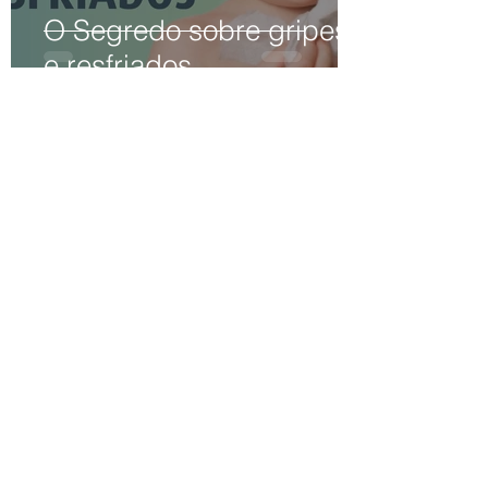
O Segredo sobre gripes
e resfriados
13 de mai. de 2022
4 min de leitura
AS VILÃS QUE ATACAM
NO FRIO