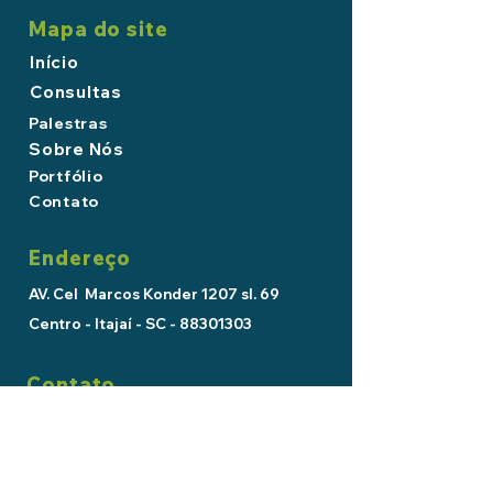
Mapa do site
Início
Consultas
Palestras
Sobre Nós
Portfólio
Contato
Endereço
AV. Cel Marcos Konder 1207 sl. 69
Centro - Itajaí - SC -
88301303
Contato
Telefone:
(47) 3349-2960
WhatsApp:
(47) 99118-2661