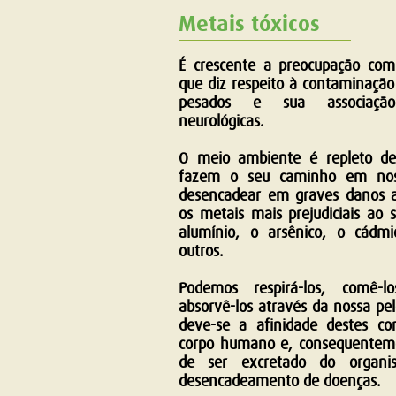
Metais tóxicos
É crescente a preocupação co
que diz respeito à contaminação
pesados e sua associaçã
neurológicas.
O meio ambiente é repleto de
fazem o seu caminho em nos
desencadear em graves danos a
os metais mais prejudiciais ao
alumínio, o arsênico, o cádmi
outros.
Podemos respirá-los, comê-l
absorvê-los através da nossa pel
deve-se a afinidade destes c
corpo humano e, consequenteme
de ser excretado do organ
desencadeamento de doenças.