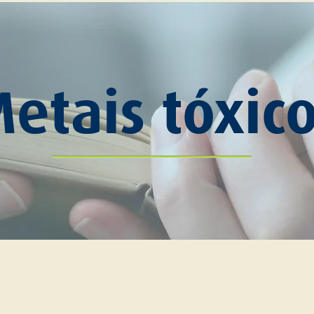
Metais
tóxic