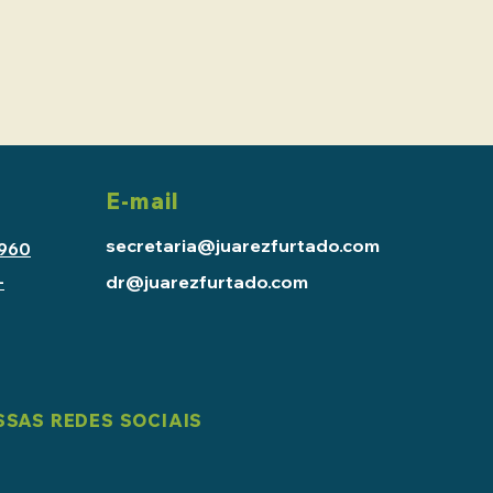
E-mail
secretaria@juarezfurtado.com
2960
dr@juarezfurtado.com
-
SAS REDES SOCIAIS