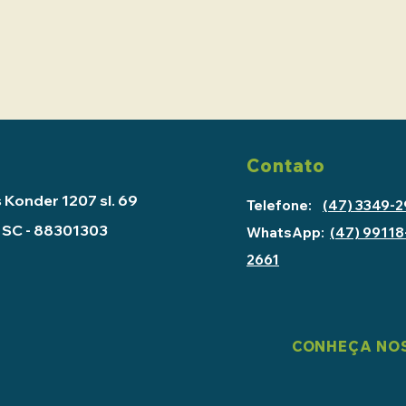
Contato
 Konder 1207 sl. 69
Telefone:
(47) 3349-
 - SC - 88301303
WhatsApp:
(47) 99118
2661
CONHEÇA NOS